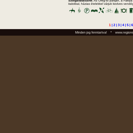
Szolgáltatásaink:
Az Öreg-tó partján, a Fáklya 
italokkal, házias ételekkel várjuk kedves vendé
1
|
2
|
3
|
4
|
5
|
6
Minden jog fenntartva! * www.regiore