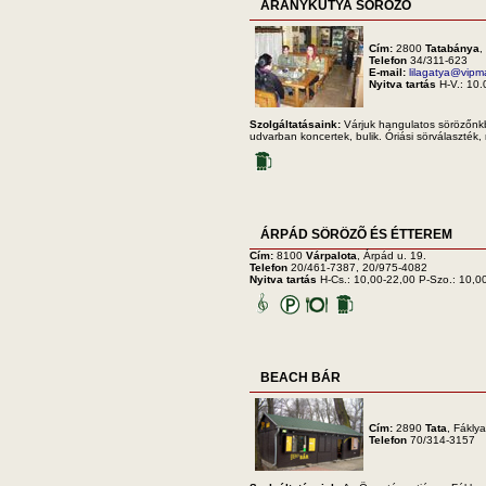
ARANYKUTYA SÖRÖZÕ
Cím:
2800
Tatabánya
,
Telefon
34/311-623
E-mail:
lilagatya@vipma
Nyitva tartás
H-V.: 10.
Szolgáltatásaink:
Várjuk hangulatos sörözőnkb
udvarban koncertek, bulik. Óriási sörválaszték,
ÁRPÁD SÖRÖZÕ ÉS ÉTTEREM
Cím:
8100
Várpalota
, Árpád u. 19.
Telefon
20/461-7387, 20/975-4082
Nyitva tartás
H-Cs.: 10,00-22,00 P-Szo.: 10,00
BEACH BÁR
Cím:
2890
Tata
, Fáklya
Telefon
70/314-3157