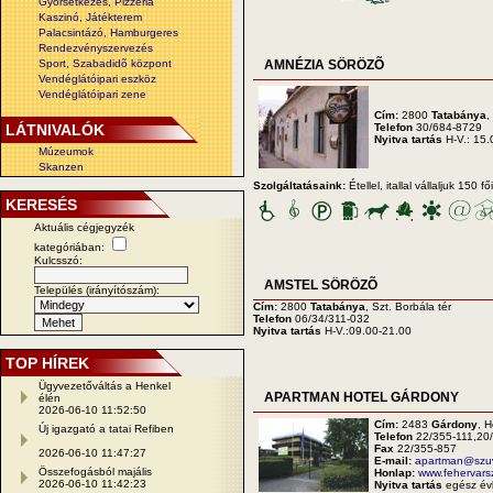
Gyorsétkezés, Pizzéria
Kaszinó, Játékterem
Palacsintázó, Hamburgeres
Rendezvényszervezés
Sport, Szabadidõ központ
AMNÉZIA SÖRÖZÕ
Vendéglátóipari eszköz
Vendéglátóipari zene
Cím:
2800
Tatabánya
,
LÁTNIVALÓK
Telefon
30/684-8729
Nyitva tartás
H-V.: 15
Múzeumok
Skanzen
Szolgáltatásaink:
Étellel, itallal vállaljuk 150
KERESÉS
Aktuális cégjegyzék
kategóriában:
Kulcsszó:
AMSTEL SÖRÖZÕ
Település (irányítószám):
Cím:
2800
Tatabánya
, Szt. Borbála tér
Telefon
06/34/311-032
Nyitva tartás
H-V.:09.00-21.00
TOP HÍREK
Ügyvezetőváltás a Henkel
APARTMAN HOTEL GÁRDONY
élén
2026-06-10 11:52:50
Cím:
2483
Gárdony
, H
Új igazgató a tatai Refiben
Telefon
22/355-111,20
Fax
22/355-857
2026-06-10 11:47:27
E-mail:
apartman@szu
Összefogásból majális
Honlap:
www.fehervars
2026-06-10 11:42:23
Nyitva tartás
egész é