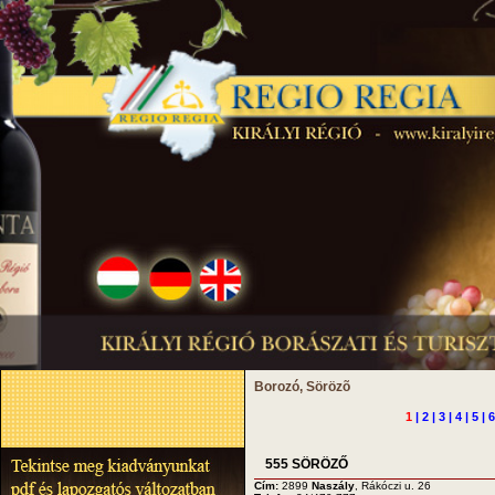
Borozó, Sörözõ
1
|
2
|
3
|
4
|
5
|
6
555 SÖRÖZŐ
Cím:
2899
Naszály
, Rákóczi u. 26