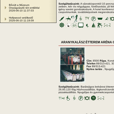
Szolgáltatásaink:
A városközponttól 10 percnyi
Bővült a Múzeum
zetben, két- és négyágyas, fürdõszobás, jól fe
Országzászló téri emlékfal
igény szerint gondoskodunk. A hotel konferenci
2026-06-10 11:37:03
csoportmunkák, továbbképzések megrendezés
Hollywood vetélkedő
2026-06-10 11:19:09
ARANYKALÁSZ ÉTTEREM ARÉNA 
Cím:
8500
Pápa
, Korvi
Telefon
89/313-421, 3
Fax
89/313-421
Nyitva tartás
, Nyugdí
Szolgáltatásaink:
Barátságos belvárosi éttere
26,60,120 fõig.Házhozszállítás, légkondícionál
pizzakiszállítás. Nyugdíjas és gyermekcsoporto