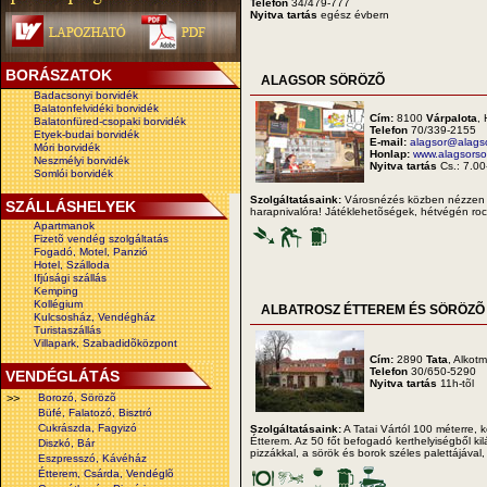
Telefon
34/479-777
Nyitva tartás
egész évbern
BORÁSZATOK
ALAGSOR SÖRÖZÕ
Badacsonyi borvidék
Balatonfelvidéki borvidék
Cím:
8100
Várpalota
,
Balatonfüred-csopaki borvidék
Telefon
70/339-2155
Etyek-budai borvidék
E-mail:
alagsor@alags
Móri borvidék
Honlap:
www.alagsorso
Neszmélyi borvidék
Nyitva tartás
Cs.: 7.00
Somlói borvidék
Szolgáltatásaink:
Városnézés közben nézzen b
SZÁLLÁSHELYEK
harapnivalóra! Játéklehetõségek, hétvégén roc
Apartmanok
Fizetõ vendég szolgáltatás
Fogadó, Motel, Panzió
Hotel, Szálloda
Ifjúsági szállás
Kemping
Kollégium
ALBATROSZ ÉTTEREM ÉS SÖRÖZÕ
Kulcsosház, Vendégház
Turistaszállás
Villapark, Szabadidõközpont
Cím:
2890
Tata
, Alkot
Telefon
30/650-5290
VENDÉGLÁTÁS
Nyitva tartás
11h-tõl
>>
Borozó, Sörözõ
Büfé, Falatozó, Bisztró
Cukrászda, Fagyizó
Szolgáltatásaink:
A Tatai Vártól 100 méterre, k
Étterem. Az 50 főt befogadó kerthelyiségből kil
Diszkó, Bár
pizzákkal, a sörök és borok széles palettájával,
Eszpresszó, Kávéház
Étterem, Csárda, Vendéglõ