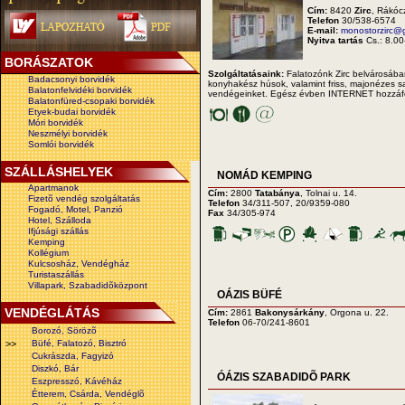
Cím:
8420
Zirc
, Rákócz
Telefon
30/538-6574
E-mail:
monostorzirc@
Nyitva tartás
Cs.: 8.00
BORÁSZATOK
Szolgáltatásaink:
Falatozónk Zirc belvárosában
Badacsonyi borvidék
konyhakész húsok, valamint friss, majonézes sal
Balatonfelvidéki borvidék
vendégeinket. Egész évben INTERNET hozzáfér
Balatonfüred-csopaki borvidék
Etyek-budai borvidék
Móri borvidék
Neszmélyi borvidék
Somlói borvidék
SZÁLLÁSHELYEK
NOMÁD KEMPING
Apartmanok
Cím:
2800
Tatabánya
, Tolnai u. 14.
Fizetõ vendég szolgáltatás
Telefon
34/311-507, 20/9359-080
Fogadó, Motel, Panzió
Fax
34/305-974
Hotel, Szálloda
Ifjúsági szállás
Kemping
Kollégium
Kulcsosház, Vendégház
Turistaszállás
Villapark, Szabadidõközpont
OÁZIS BÜFÉ
VENDÉGLÁTÁS
Cím:
2861
Bakonysárkány
, Orgona u. 22.
Telefon
06-70/241-8601
Borozó, Sörözõ
>>
Büfé, Falatozó, Bisztró
Cukrászda, Fagyizó
Diszkó, Bár
ÓÁZIS SZABADIDÕ PARK
Eszpresszó, Kávéház
Étterem, Csárda, Vendéglõ