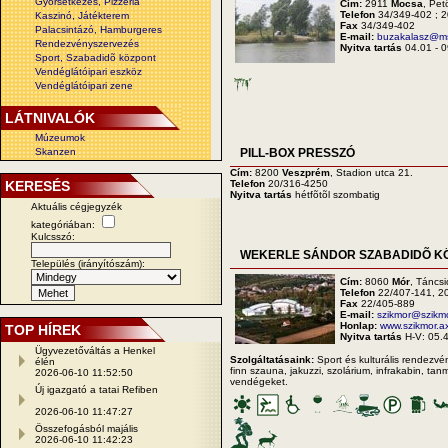
Gyorsétkezés, Pizzéria
Cím:
2911
Mocsa
, Pet
Telefon
34/349-402 ; 
Kaszinó, Játékterem
Fax
34/349-402
Palacsintázó, Hamburgeres
E-mail:
buzakalasz@msz
Rendezvényszervezés
Nyitva tartás
04.01 - 0
Sport, Szabadidõ központ
Vendéglátóipari eszköz
Vendéglátóipari zene
LÁTNIVALÓK
Múzeumok
Skanzen
PILL-BOX PRESSZÓ
Cím:
8200
Veszprém
, Stadion utca 21.
KERESÉS
Telefon
20/316-4250
Nyitva tartás
hétfõtõl szombatig
Aktuális cégjegyzék
kategóriában:
Kulcsszó:
WEKERLE SÁNDOR SZABADIDÕ K
Település (irányítószám):
Cím:
8060
Mór
, Táncsi
Telefon
22/407-141, 2
Fax
22/405-889
E-mail:
szikmor@szikmo
Honlap:
www.szikmor.ax
TOP HÍREK
Nyitva tartás
H-V: 05.
Ügyvezetőváltás a Henkel
Szolgáltatásaink:
Sport és kulturális rendezv
élén
finn szauna, jakuzzi, szolárium, infrakabin, t
2026-06-10 11:52:50
vendégeket.
Új igazgató a tatai Refiben
2026-06-10 11:47:27
Összefogásból majális
2026-06-10 11:42:23