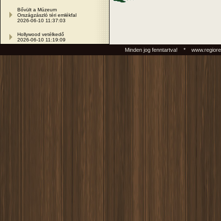
Bővült a Múzeum
Országzászló téri emlékfal
2026-06-10 11:37:03
Hollywood vetélkedő
2026-06-10 11:19:09
Minden jog fenntartva! * www.regiore